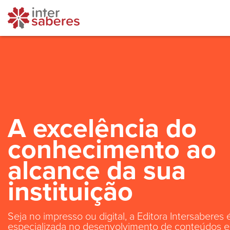
A excelência do
conhecimento ao
alcance da sua
instituição
Seja no impresso ou digital, a Editora Intersaberes 
especializada no desenvolvimento de conteúdos e