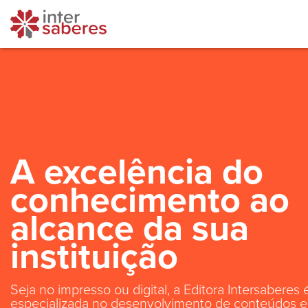
A excelência do
conhecimento ao
alcance da sua
instituição
Seja no impresso ou digital, a Editora Intersaberes 
especializada no desenvolvimento de conteúdos e