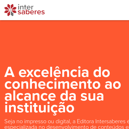
A excelência do
conhecimento ao
alcance da sua
instituição
Seja no impresso ou digital, a Editora Intersaberes 
especializada no desenvolvimento de conteúdos e