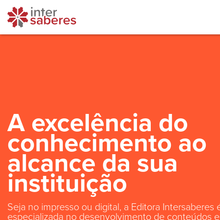
A excelência do
conhecimento ao
alcance da sua
instituição
Seja no impresso ou digital, a Editora Intersaberes 
especializada no desenvolvimento de conteúdos e