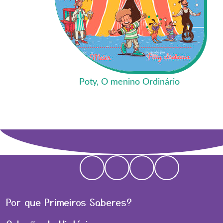
Poty, O menino Ordinário
Por que Primeiros Saberes?