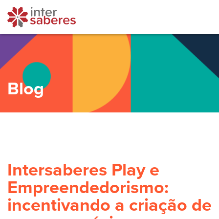
Blog
Intersaberes Play e
Empreendedorismo:
incentivando a criação de