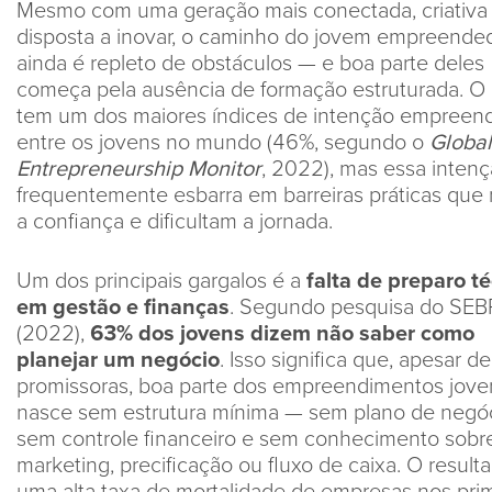
Mesmo com uma geração mais conectada, criativa
disposta a inovar, o caminho do jovem empreende
ainda é repleto de obstáculos — e boa parte deles
começa pela ausência de formação estruturada. O B
tem um dos maiores índices de intenção empreen
entre os jovens no mundo (46%, segundo o
Global
Entrepreneurship Monitor
, 2022), mas essa inten
frequentemente esbarra em barreiras práticas que
a confiança e dificultam a jornada.
Um dos principais gargalos é a
falta de preparo t
em gestão e finanças
. Segundo pesquisa do SE
(2022),
63% dos jovens dizem não saber como
planejar um negócio
. Isso significa que, apesar de
promissoras, boa parte dos empreendimentos jove
nasce sem estrutura mínima — sem plano de negóc
sem controle financeiro e sem conhecimento sobr
marketing, precificação ou fluxo de caixa. O result
uma alta taxa de mortalidade de empresas nos pri