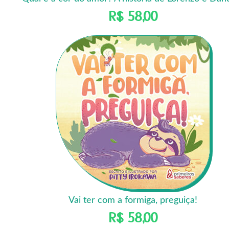
R$
58,00
Vai ter com a formiga, preguiça!
R$
58,00