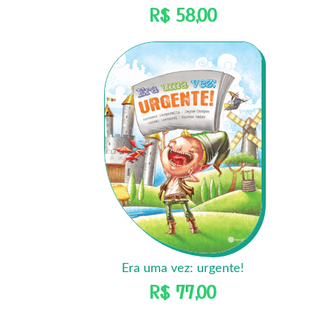
R$
58,00
Era uma vez: urgente!
R$
77,00